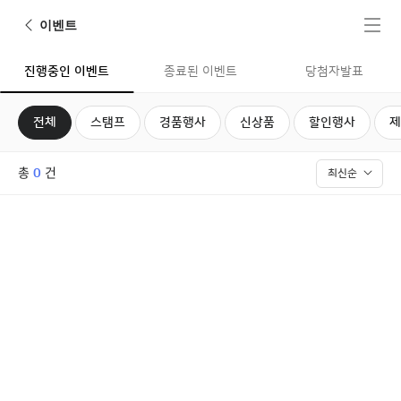
뒤로가기
전체메뉴
이벤트
진행중인 이벤트
종료된 이벤트
당첨자발표
전체
스탬프
경품행사
신상품
할인행사
제
진행중인 이벤트
총
건
0
최신순