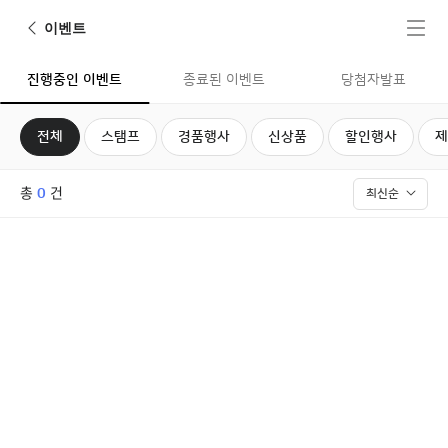
뒤로가기
전체메뉴
이벤트
진행중인 이벤트
종료된 이벤트
당첨자발표
전체
스탬프
경품행사
신상품
할인행사
제
진행중인 이벤트
총
건
0
최신순