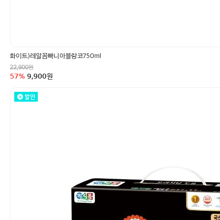
화이트)레알꼼빠니아블랑코750ml
정상가
원
22,900
할인율
구매금액
57
%
9,900
원
할인