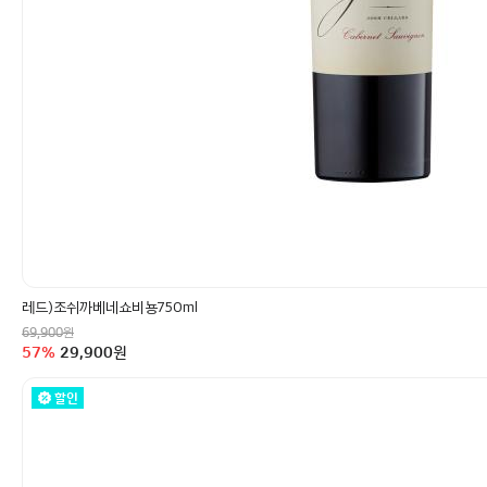
레드)조쉬까베네쇼비뇽750ml
정상가
원
69,900
할인율
구매금액
57
%
29,900
원
할인