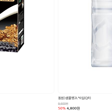
동원)샘물펫2L*6입(QR)
정상가
원
9,600
할인율
구매금액
50
%
4,800
원