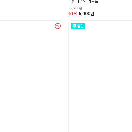
아임이)무선키보드
정상가
원
17,900
할인율
구매금액
61
%
6,900
원
할인