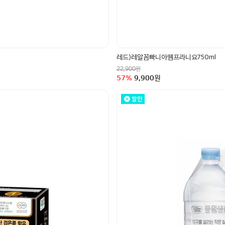
레드)레알꼼빠니아뗌프라니요750ml
정상가
원
22,900
할인율
구매금액
57
%
9,900
원
할인