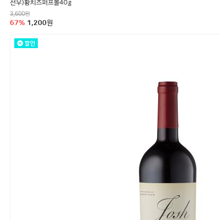
선우)황치즈퍼프볼40g
정상가
원
3,600
할인율
구매금액
67
%
1,200
원
할인