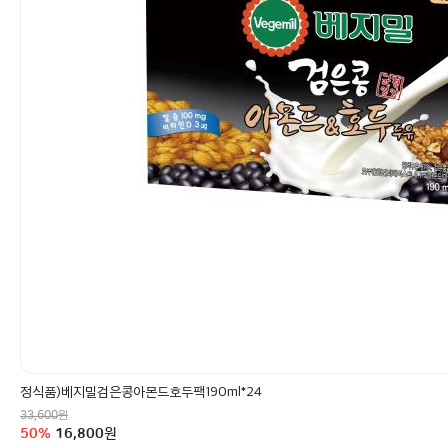
정식품)베지밀검은콩아몬드호두팩190ml*24
정상가
원
33,600
할인율
구매금액
50
%
16,800
원