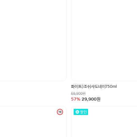
화이트)조쉬샤도네이750ml
정상가
원
69,900
할인율
구매금액
57
%
29,900
원
할인