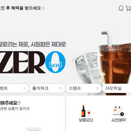
알림
장바구
인 후 혜택을 받으세요
벤트
출석체크
스탬프
24오락실
킵해주세요
0
관된 상품이 없어요
보틀오더
사전예약