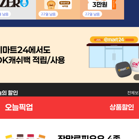
일 남음
22일 남음
22일 남음
늘의 할인
링크
전체보