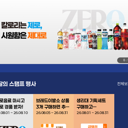
8
/
달의 스탬프 행사
링크
전체보
로음료 마시고
브레드이발소 상품
생리대 기획세트
로 경품 받자!
3개 구매하면 추첨
구매하고
301명 경품 증정
이마트24 3만원
.08.01
~
26.08.10
26.08.05
~
26.08.31
26.08.01
~
26.08.31
금액권 받자!