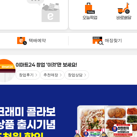
오늘픽업
바로배달
택배예약
매장찾기
이마트24 창업 '이것'만 보세요!
창업후기
추천매장
창업상담