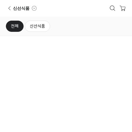
뒤로가기
상품검색
장바구니
사전예약
신선식품
전체
신선식품