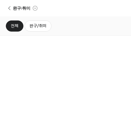
뒤로가기
사전예약
완구/취미
전체
완구/취미