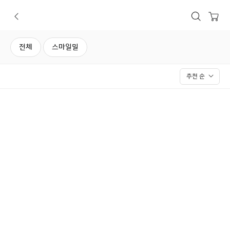
보틀오더
뒤로가기
상품검색
장바구니
전체
스마일밀
추천 순