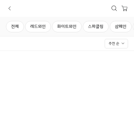
뒤로가기
상품검색
장바구니
사전예약
전체
레드와인
화이트와인
스파클링
샴페인
추천 순