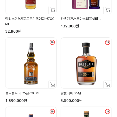
장바구니담기
장바구니담기
탈리스만9년포르투기즈에디션700
카발란콘서트마스터즈쉐리1L
구매금액
ML
원
139,000
구매금액
원
32,900
장바구니담기
장바구니담기
올드풀트니 25년700ML
발블레어 25년
구매금액
구매금액
원
원
1,890,000
3,590,000