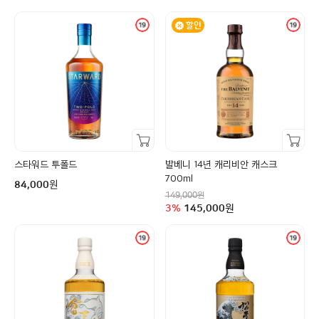
할인
장바구니담기
장바구니담기
스타워드 투폴드
발베니 14년 캐리비안 캐스크
구매금액
700ml
원
84,000
정상가
원
149,000
할인율
구매금액
3
%
145,000
원