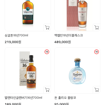
장바구니담기
장바구니담기
싱글톤18년700ml
맥캘란18년더블캐스크
구매금액
구매금액
원
원
219,000
489,000
장바구니담기
장바구니담기
발렌타인글렌버기16년700ml
돈 훌리오 블랑코
구매금액
구매금액
원
원
189,000
95,000