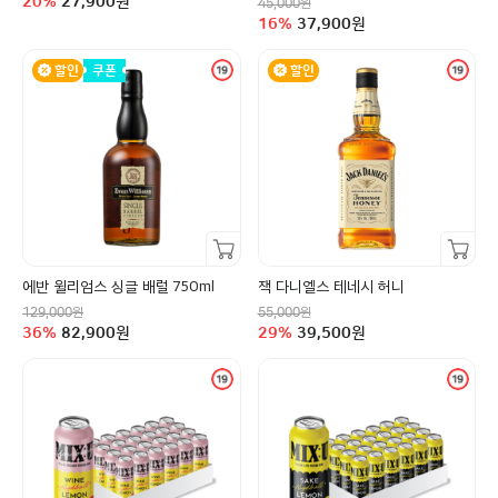
20
%
27,900
원
원
45,000
할인율
구매금액
16
%
37,900
원
할인
쿠폰
할인
장바구니담기
장바구니담기
에반 윌리엄스 싱글 배럴 750ml
잭 다니엘스 테네시 허니
정상가
정상가
원
원
129,000
55,000
할인율
구매금액
할인율
구매금액
36
%
82,900
원
29
%
39,500
원