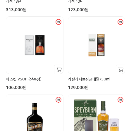
레칙 18년
레칙 10년
구매금액
구매금액
원
원
313,000
123,000
장바구니담기
장바구니담기
비스킷 VSOP (잔증정)
러셀리저브싱글배럴750ml
구매금액
구매금액
원
원
106,000
129,000