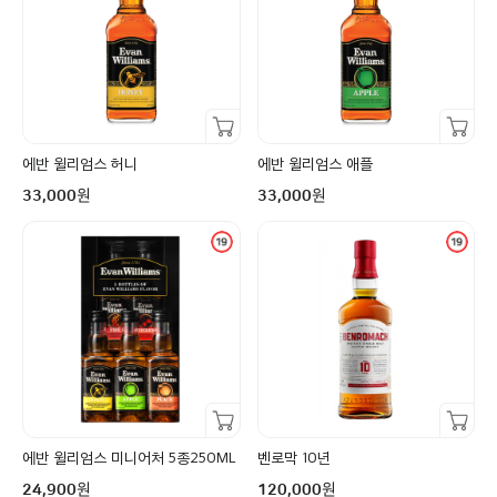
장바구니담기
장바구니담기
에반 윌리엄스 허니
에반 윌리엄스 애플
구매금액
구매금액
원
원
33,000
33,000
장바구니담기
장바구니담기
에반 윌리엄스 미니어처 5종250ML
벤로막 10년
구매금액
구매금액
원
원
24,900
120,000