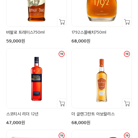
장바구니담기
장바구니담기
버팔로 트레이스750ml
1792스몰배치750ml
구매금액
구매금액
원
원
59,000
68,000
장바구니담기
장바구니담기
스코티시 리더 12년
더 글렌그란트 아보랄리스
구매금액
구매금액
원
원
47,000
68,000