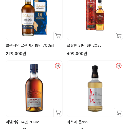
장바구니담기
장바구니담기
발렌타인 글렌버기18년 700ml
달유인 21년 SR 2025
구매금액
구매금액
원
원
229,000
499,000
장바구니담기
장바구니담기
아벨라워 14년 700ML
마쓰이 돗토리
구매금액
구매금액