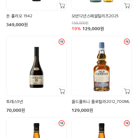
장바구니담기
장바구니담기
돈 훌리오 1942
오반12년스페셜릴리즈2025
정상가
구매금액
원
159,000
원
349,000
할인율
구매금액
19
%
129,000
원
장바구니담기
장바구니담기
토레스5년
올드풀트니 플로틸라2012_700ML
구매금액
구매금액
원
원
70,000
129,000