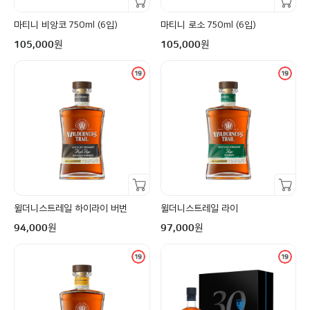
마티니 비앙코 750ml (6입)
마티니 로소 750ml (6입)
구매금액
구매금액
원
원
105,000
105,000
장바구니담기
장바구니담기
윌더니스트레일 하이라이 버번
윌더니스트레일 라이
구매금액
구매금액
원
원
94,000
97,000