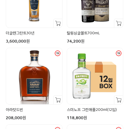
장바구니담기
장바구니담기
더글렌그란트30년
틸링싱글몰트700mL
구매금액
구매금액
원
원
3,600,000
74,200
장바구니담기
장바구니담기
아라랏드빈
스미노프 그린애플200ml(12입)
구매금액
구매금액
원
원
208,000
118,800