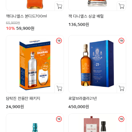
장바구니담기
장바구니담기
잭다니엘스 본디드700ml
잭 다니엘스 싱글 배럴
정상가
구매금액
원
65,900
원
136,500
할인율
구매금액
10
%
59,900
원
장바구니담기
장바구니담기
담락진 전용잔 패키지
로얄브라클라21년
구매금액
구매금액
원
원
24,900
450,000