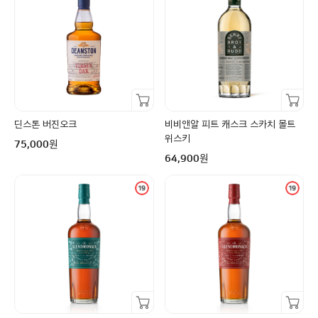
장바구니담기
장바구니담기
딘스톤 버진오크
비비앤알 피트 캐스크 스카치 몰트
구매금액
위스키
원
75,000
구매금액
원
64,900
장바구니담기
장바구니담기