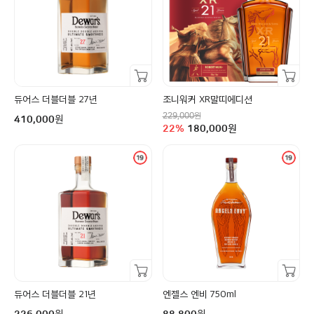
장바구니담기
장바구니담기
듀어스 더블더블 27년
조니워커 XR말띠에디션
정상가
구매금액
원
229,000
원
410,000
할인율
구매금액
22
%
180,000
원
장바구니담기
장바구니담기
듀어스 더블더블 21년
엔젤스 엔비 750ml
구매금액
구매금액
원
원