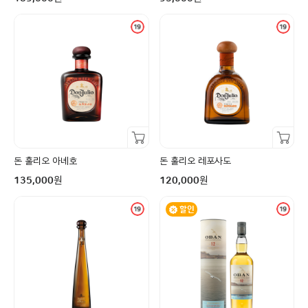
장바구니담기
장바구니담기
돈 훌리오 아녜호
돈 훌리오 레포사도
구매금액
구매금액
원
원
135,000
120,000
할인