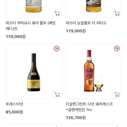
장바구니담기
장바구니담기
마쓰이 쿠라요시 퓨어 몰트 (래빗
마쓰이 싱글몰트 더 피티드
구매금액
에디션)
원
179,000
구매금액
원
159,000
장바구니담기
장바구니담기
토레스10년
더글렌그란트 12년 쉐리캐스크
구매금액
+글렌캐런잔 1ea
원
85,000
구매금액
원
126,700