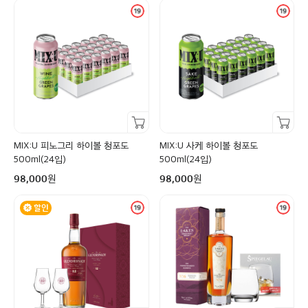
장바구니담기
장바구니담기
MIX:U 피노그리 하이볼 청포도
MIX:U 사케 하이볼 청포도
500ml(24입)
500ml(24입)
구매금액
구매금액
원
원
98,000
98,000
할인