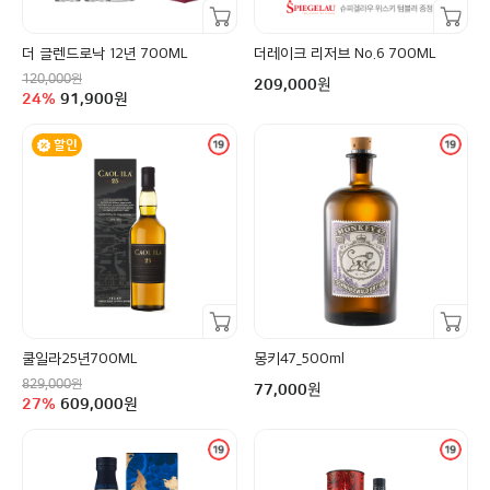
장바구니담기
장바구니담기
더 글렌드로낙 12년 700ML
더레이크 리저브 No.6 700ML
정상가
구매금액
원
120,000
원
209,000
할인율
구매금액
24
%
91,900
원
할인
장바구니담기
장바구니담기
쿨일라25년700ML
몽키47_500ml
정상가
구매금액
원
829,000
원
77,000
할인율
구매금액
27
%
609,000
원