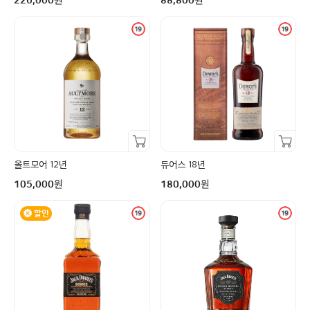
226,000
88,800
장바구니담기
장바구니담기
올트모어 12년
듀어스 18년
구매금액
구매금액
원
원
105,000
180,000
할인