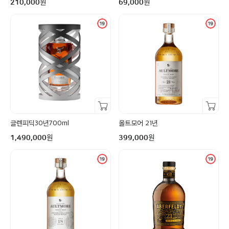
원
원
210,000
69,000
장바구니담기
장바구니담기
글렌피딕30년700ml
올트모어 21년
구매금액
구매금액
원
원
1,490,000
399,000