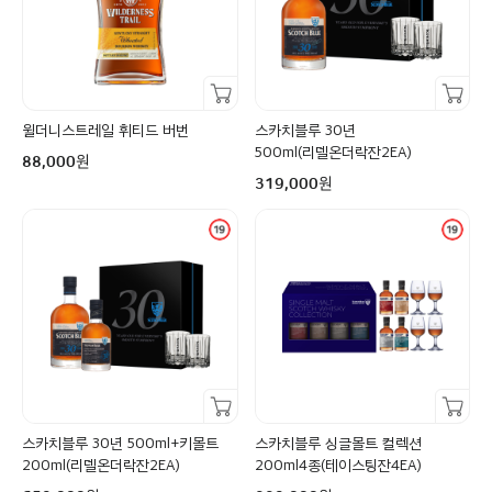
장바구니담기
장바구니담기
윌더니스트레일 휘티드 버번
스카치블루 30년
구매금액
500ml(리델온더락잔2EA)
원
88,000
구매금액
원
319,000
장바구니담기
장바구니담기
스카치블루 30년 500ml+키몰트
스카치블루 싱글몰트 컬렉션
200ml(리델온더락잔2EA)
200ml4종(테이스팅잔4EA)
구매금액
구매금액