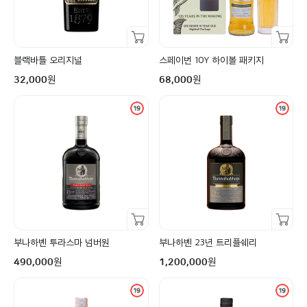
장바구니담기
장바구니담기
블랙바틀 오리지널
스페이번 10Y 하이볼 패키지
구매금액
구매금액
원
원
32,000
68,000
장바구니담기
장바구니담기
부나하벤 투라스마 넘버원
부나하벤 23년 트리플쉐리
구매금액
구매금액
원
원
490,000
1,200,000