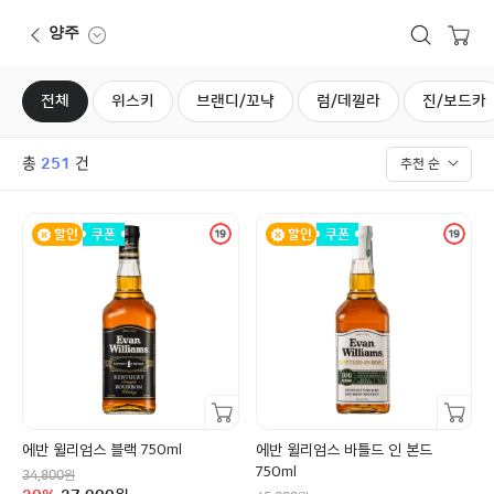
보틀오더
뒤로가기
상품검색
장바구니
양주
전체
위스키
브랜디/꼬냑
럼/데낄라
진/보드카
총
건
251
추천 순
할인
쿠폰
할인
쿠폰
장바구니담기
장바구니담기
에반 윌리엄스 블랙 750ml
에반 윌리엄스 바틀드 인 본드
정상가
750ml
원
34,800
할인율
구매금액
정상가