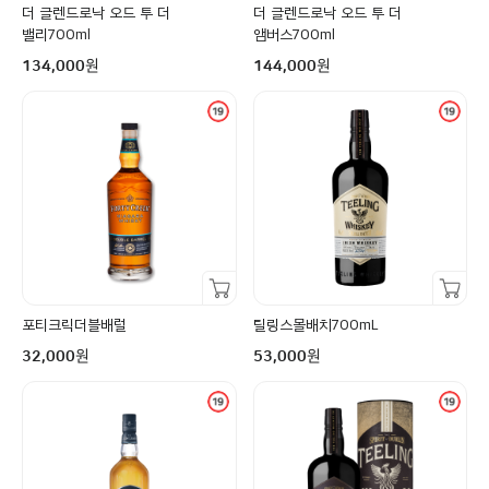
더 글렌드로낙 오드 투 더
더 글렌드로낙 오드 투 더
밸리700ml
앰버스700ml
구매금액
구매금액
원
원
134,000
144,000
장바구니담기
장바구니담기
포티크릭더블배럴
틸링스몰배치700mL
구매금액
구매금액
원
원
32,000
53,000