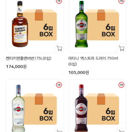
장바구니담기
장바구니담기
켄터키젠틀맨버번1.75L(6입)
마티니 엑스트라 드라이 750ml
구매금액
(6입)
원
174,000
구매금액
원
105,000
장바구니담기
장바구니담기