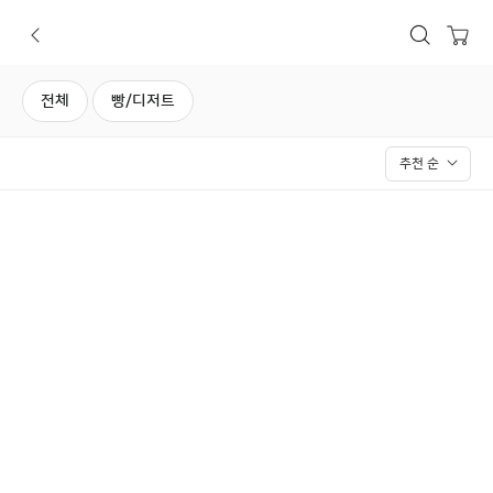
보틀오더
뒤로가기
상품검색
장바구니
전체
빵/디저트
추천 순